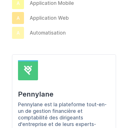
Application Mobile
A
Application Web
A
Automatisation
A
Base de Données
B
Chatbot
C
Collaboration
C
CRM
C
Pennylane
Pennylane est la plateforme tout-en-
Design
F
un de gestion financière et
comptabilité des dirigeants
E-commerce
E
d'entreprise et de leurs experts-