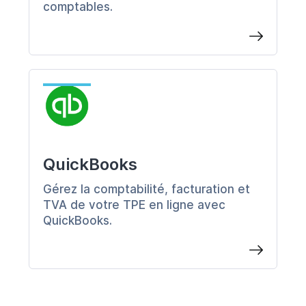
comptables.
Email Marketing
E
Facturation
F
Formulaire
F
Gestion de Projet
G
QuickBooks
Landing Page
L
Gérez la comptabilité, facturation et
Newsletter
N
TVA de votre TPE en ligne avec
QuickBooks.
Paiement
P
Reporting
R
Site Web
S